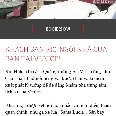
il
POC
della
Regione
del
Veneto
BOOK NOW
2014-
2020
KHÁCH SẠN RIO, NGÔI NHÀ CỦA
BẠN TẠI VENICE!
Rio Hotel chỉ cách Quảng trường St. Mark cũng như
Cầu Than Thở nổi tiếng vài bước chân và là điểm
xuất phát lý tưởng để dễ dàng khám phá trung tâm
lịch sử của Venice.
Khách sạn được kết nối hoàn hảo với mọi điểm tham
quan chính, như ga xe lửa "Santa Lucia", Sân bay