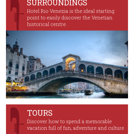
SURROUNDINGS
Hotel Rio Venezia is the ideal starting
point to easily discover the Venetian
historical centre.
TOURS
Discover how to spend a memorable
vacation full of fun, adventure and culture.