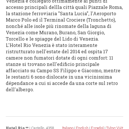
Venezia è collegato ottimamente ai punti di
accesso principali dellla città quali Piazzale Roma,
la stazione ferroviaria "Santa Lucia", l'Aeroporto
Marco Polo ed il Terminal Crociere (Tronchetto),
nonché alle isole più rinomate della laguna di
Venezia come Murano, Burano, San Giorgio,
Torcello e le spiagge del Lido di Venezia.
L'Hotel Rio Venezia è stato interamente
ristrutturato nell'estate del 2014 ed ospita 17
camere non fumatori dotate di ogni comfort: 11
stanze si trovano nell'edificio principale
affacciato su Campo SS Filippo e Giacomo, mentre
le restanti 6 sono dislocate in una vicinissima
dépendance a cui si accede da una corte sul retro
dell'albergo.
Hotel Rio **
| Castello, 4358,
Italiano
|
English
|
Español
|
Tiếng Việt