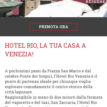
del
Veneto
2014-
2020
PRENOTA ORA
HOTEL RIO, LA TUA CASA A
VENEZIA!
A pochissimi passi da Piazza San Marco e dal
celebre Ponte dei Sospiri, l'Hotel Rio Venezia è il
punto di partenza ideale per chiunque voglia
esplorare comodamente il centro storico della
città lagunare.
Raggiungibile in meno di due minuti dalla fermata
del vaporetto e del taxi, San Zaccaria, l'Hotel Rio